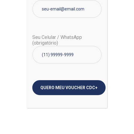
R$
19,00
Seu Celular / WhatsApp
(obrigatório)
CDC LABORATÓRIO
Análises laboratoriais, diagnósticos
especializados e de alto índice de
qualidade. Durante toda sua história, o
C.D.C investe em tecnologia para garantir
a excelência do serviço que presta.
São
30 anos de tradição
em bom
atendimento e precisão de laudos
emitidos.