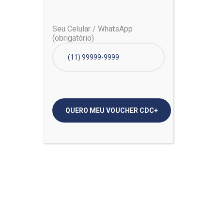
Seu Celular / WhatsApp
(obrigatório)
Search
Recent Posts
30 de julho de 2020
Unsure About Wearing Face
Mask? Here’s How and Why